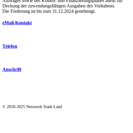
Auftrages sowie des Kosten- und Finanzierungsplanes allein zur
Deckung der zuwendungsfähigen Ausgaben des Vorhabens.
Die Förderung ist bis zum 31.12.2024 genehmigt.
eMail-Kontakt
AnnetteSchneider@web.de
Telefon
+49 172 886 99 79
Anschrift
Netzwerk Stadt-Land e. V.
bei Gerald Wagner
Am Anger 6
06749 Bitterfeld
© 2018-2025 Netzwerk Stadt-Land