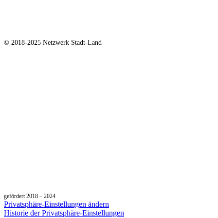
Netzwerk Stadt-Land e. V.
bei Gerald Wagner
Am Anger 6
06749 Bitterfeld
© 2018-2025 Netzwerk Stadt-Land
gefördert 2018 – 2024
Privatsphäre-Einstellungen ändern
Historie der Privatsphäre-Einstellungen