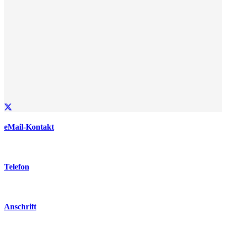
eMail-Kontakt
AnnetteSchneider@web.de
Telefon
+49 172 886 99 79
Anschrift