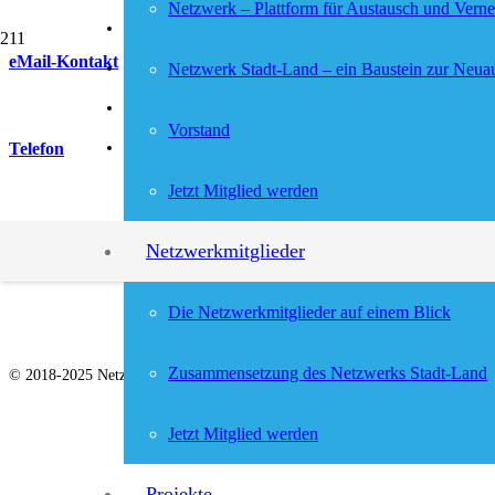
Netzwerk – Plattform für Austausch und Vern
Impressum
eMail-Kontakt
Datenschutz
Netzwerk Stadt-Land – ein Baustein zur Neuau
AnnetteSchneider@web.de
LogIn
Vorstand
Telefon
Jetzt Mitglied werden
+49 172 886 99 79
Anschrift
Netzwerkmitglieder
Netzwerk Stadt-Land e. V.
bei Gerald Wagner
Die Netzwerkmitglieder auf einem Blick
Am Anger 6
06749 Bitterfeld
Zusammensetzung des Netzwerks Stadt-Land
© 2018-2025 Netzwerk Stadt-Land
Jetzt Mitglied werden
Projekte