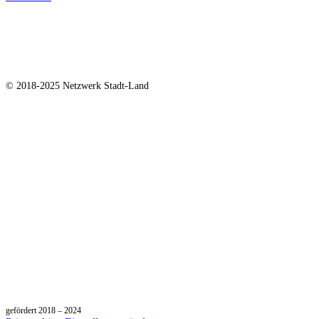
Netzwerk Stadt-Land e. V.
bei Gerald Wagner
Am Anger 6
06749 Bitterfeld
© 2018-2025 Netzwerk Stadt-Land
gefördert 2018 – 2024