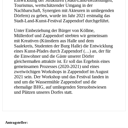
Entwicklung der Strukturen (Stadt-Land-Beziehungen,
Tourismus, wertschätzender Umgang in der
Nachbarschaft, Synergien mit Akteuren in umliegenden
Dörfern) zu geben, wurde im Jahr 2021 erstmalig das
Stadt-Land-Kunst-Festival Zappendorf durchgeführt.
Unter Einbeziehung der Bürger von Köllme,
Müllerdorf und Zappendorf strebten wir gemeinsam
mit Kreativen (Künstlern aus Halle und dem
Saalekreis, Studenten der Burg Halle) die Entwicklung
eines Kunst-Pfades durch Zappendorf (…) an, der für
die Einwohner und die Gäste unserer Dörfer
gleichermaßen attraktiv ist. Er soll das Ergebnis eines
gemeinsamen Prozesses (2020-2021) und eines
zweiwöchigen Workshops in Zappendorf im August
2021 sein. Der Workshop und das Festival fanden in
und um die Wassermühle Zappendorf und die
ehemalige BHG, auf umliegenden Streuobstwiesen
und Plätzen unseres Dorfes statt.
Antragsteller: